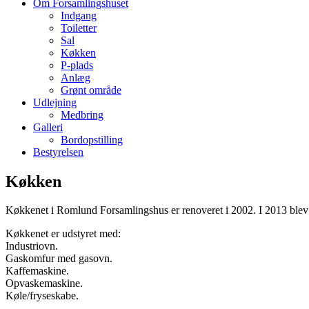
Om Forsamlingshuset
Indgang
Toiletter
Sal
Køkken
P-plads
Anlæg
Grønt område
Udlejning
Medbring
Galleri
Bordopstilling
Bestyrelsen
Køkken
Køkkenet i Romlund Forsamlingshus er renoveret i 2002. I 2013 blev 
Køkkenet er udstyret med:
Industriovn.
Gaskomfur med gasovn.
Kaffemaskine.
Opvaskemaskine.
Køle/fryseskabe.