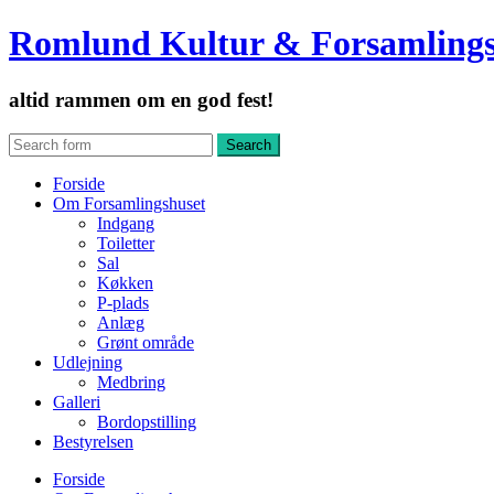
Romlund Kultur & Forsamling
altid rammen om en god fest!
Forside
Om Forsamlingshuset
Indgang
Toiletter
Sal
Køkken
P-plads
Anlæg
Grønt område
Udlejning
Medbring
Galleri
Bordopstilling
Bestyrelsen
Forside